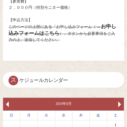
【参加費】
２，０００円（特別モニター価格）
【申込方法】
→お申し
このページの上部にある「お申し込みフォーム（
込みフォームはこちら
）」ボタンから必要事項をご入
力の上、送信してください。
ス
ケジュールカレンダー
2026年8月
日
月
火
水
木
金
土
1