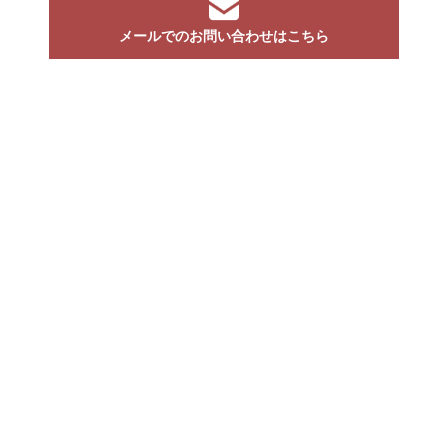
メールでのお問い合わせはこちら
体験プログラムに関してなど
お気軽にお問い合わせください。
榊原を知る
榊原のこと
榊原農泊
温泉と健康
見どころ
催しカレンダー・年中行事
温泉宿/外湯
行き方
体験プログラム