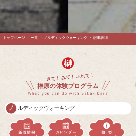
トップページ
>
一覧
>
ノルディックウォーキング
>
記事詳細
きて！ みて！ ふれて！
榊原の体験プログラム
What you can do with Sakakibara
ノ
ルディックウォーキング