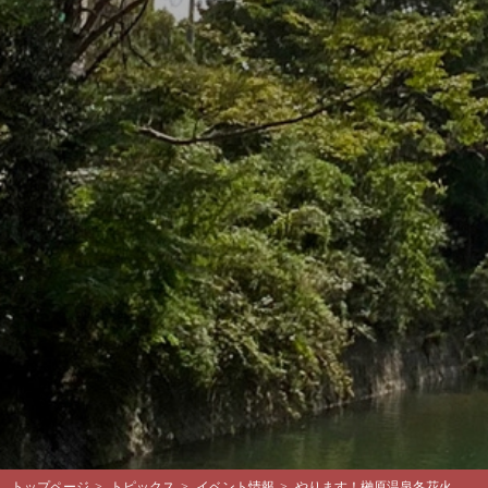
トップページ
>
トピックス
>
イベント情報
>
やります！榊原温泉冬花火