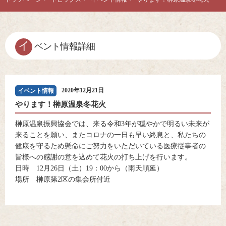
イ
ベント情報詳細
2020年12月21日
イベント情報
やります！榊原温泉冬花火
榊原温泉振興協会では、来る令和3年が穏やかで明るい未来が
来ることを願い、またコロナの一日も早い終息と、私たちの
健康を守るため懸命にご努力をいただいている医療従事者の
皆様への感謝の意を込めて花火の打ち上げを行います。
日時 12月26日（土）19：00から（雨天順延）
場所 榊原第2区の集会所付近