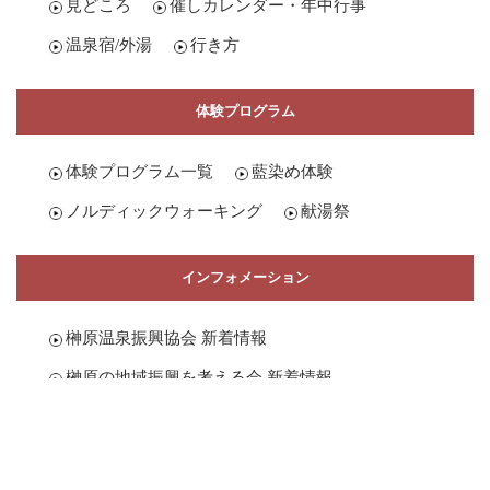
見どころ
催しカレンダー・年中行事
温泉宿/外湯
行き方
体験プログラム
体験プログラム一覧
藍染め体験
ノルディックウォーキング
献湯祭
インフォメーション
榊原温泉振興協会 新着情報
榊原の地域振興を考える会 新着情報
榊原地区農泊推進協議会 新着情報
各種お申込み
お問い合せ
サイトポリシー