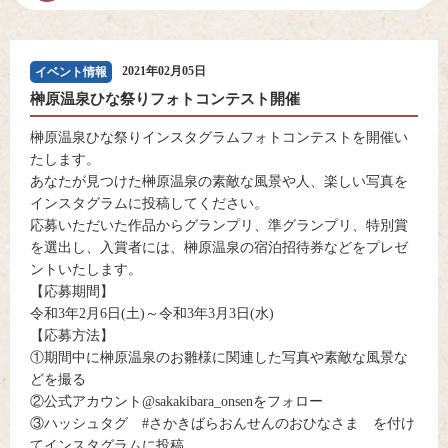
2021年02月05日
イベント情報
榊原温泉ひな祭りフォトコンテスト開催
榊原温泉ひな祭りインスタグラムフォトコンテストを開催い
たします。
あなたが見つけた榊原温泉の素敵な風景や人、楽しい写真を
インスタグラムに投稿してください。
応募いただいた作品からグランプリ、準グランプリ、特別賞
を選出し、入賞者には、榊原温泉の宿泊招待券などをプレゼ
ントいたします。
【応募期間】
令和3年2月6日(土)～令和3年3月3日(水)
【応募方法】
①期間中に榊原温泉のお雛様に関連した写真や素敵な風景な
どを撮る
②公式アカウント@sakakibara_onsenをフォロー
③ハッシュタグ #さかきばらおんせんのおひなさま を付け
てインスタグラムに投稿