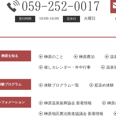
10:00-16:00
火曜日
受付時間
定休日
榊原を知る
榊原のこと
榊原農泊
温
催しカレンダー・年中行事
温泉
体験プログラム
体験プログラム一覧
藍染め体験
ンフォメーション
榊原温泉振興協会 新着情報
榊原
榊原地区農泊推進協議会 新着情報