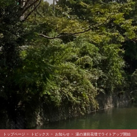
トップページ
>
トピックス
>
お知らせ
>
湯の瀬前花壇でライトアップ開始